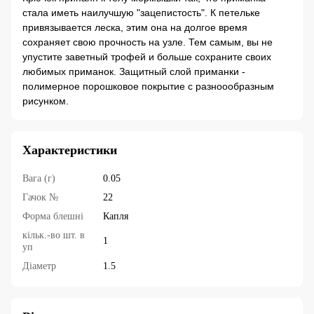
стала иметь наилучшую "зацепистость". К петельке
привязывается леска, этим она на долгое время
сохраняет свою прочность на узле. Тем самым, вы не
упустите заветный трофей и больше сохраните своих
любимых приманок. Защитный слой приманки -
полимерное порошковое покрытие с разноообразным
рисунком.
Характеристики
Вага (г)
0.05
Гачок №
22
Форма блешні
Капля
кільк.-во шт. в
1
уп
Діаметр
1.5