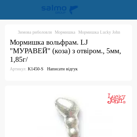
Зимова риболовля
Мормишка
Мормишка Lucky John
Мормишка вольфрам. LJ
"МУРАВЕЙ" (коза) з отвіром., 5мм,
1,85г/
Артикул:
K1450-S
Написати відгук