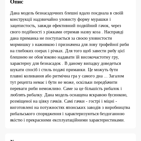
Опис
Дана модель безнасадочних блешні вдало поєднала в своїй
конструкції надзвичайно уловисту форму мурашки і
зацепистость, завжди ефективний подвійний гачок, через
свого подібності з ріжками отримав назву коза . Насправді
дана приманка не поступається за своєю уловистости
мормишку з наживкою і призначена для лову трофейної риби
на глибоких озерах і річках. Для того щоб завести рибу цієї
блешнею не обов'язково надавати їй високочастотну гру,
характерну для безнасадок . В даному випадку доведеться
шукати спосіб і стиль подачі приманки. Це можуть бути
плавні коливання або ритмічна гра у самого дна ... Загалом
тут рецепта немає і бути не може, оскільки передбачити
переваги риби неможливо. Саме за це більшість рибалок і
люблять рибалку. Дана модель оснащена яскравою бусинкою,
розміщеної на цівку гачків. Самі гачки - гострі і міцні -
виготовлені на потужностях японських заводів з виробництва
рибальського спорядження і характеризуються бездоганною
якістю і прекрасними експлуатаційними характеристиками.