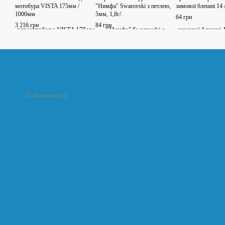
мотобура VISTA 175мм /
"Нимфа" Swarovski з петлею,
зимової блешні 14 
1000мм
5мм, 1,8г/.
64 грн
3 216 грн
84 грн
Мобільна версія