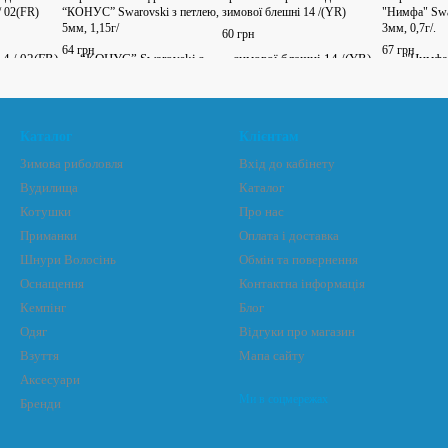
/ 02(FR)
“КОНУС” Swarovski з петлею,
зимової блешні 14 /(YR)
"Нимфа" Swa
5мм, 1,15г/
3мм, 0,7г/.
60 грн
64 грн
67 грн
Каталог
Клієнтам
Зимова риболовля
Вхід до кабінету
Вудилища
Каталог
Котушки
Про нас
Приманки
Оплата і доставка
Шнури Волосінь
Обмін та повернення
Оснащення
Контактна інформація
Кемпінг
Блог
Одяг
Відгуки про магазин
Взуття
Мапа сайту
Аксесуари
Ми в соцмережах
Бренди