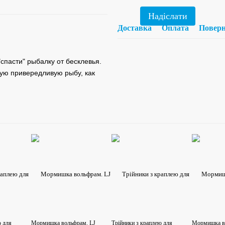
Надіслати
Доставка
Оплата
Повер
спасти" рыбалку от бесклевья.
кую привередливую рыбу, как
ю для
Мормишка вольфрам. LJ
Трійники з краплею для
Мормишка в