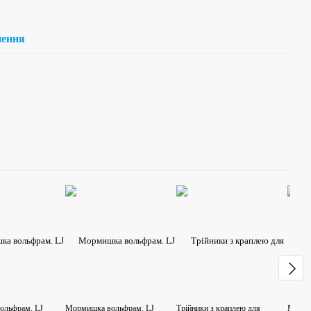
нення
ольфрам. LJ
Мормишка вольфрам. LJ
Трійники з краплею для
Морми