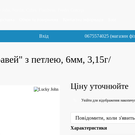
 John, Norfin, Cobra, Flambeau, Feeder Concept
доставка
Обмін та повернення
Контактна інформація
Блог
Вхід
0675574025 (магазин фі
ей" з петлею, 6мм, 3,15г/
Ціну уточнюйте
Увійти
для відображення накопичу
%
Повідомити, коли з'явить
Характеристики