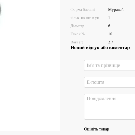
Форма блешні
Муравей
кільк.-во шт. в уп
1
Діаметр
6
Гачок №
10
Вага (г)
2.7
Новий відгук або коментар
Оцініть товар