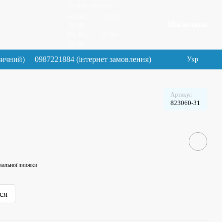
Графік роботи:
Будні:
10:00–
Мій кошик
19.30
Сб Нд:
10:00–
19.30
зичний)
0987221884 (інтернет замовлення)
Укр
Артикул
823060-31
вальної знижки
ся