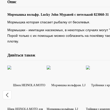
Опис
Мормышка вольфр. Lucky John Муравей с петелькой 823060-31
Мормышка которая спасает рыбалку от бесклевья.
Мормышки - имитации насекомых, в некоторых случаях могут "
Порой только с их помощью можно соблазнить на поклёвку та
плотву.
Дивіться також
Шнек HEINOLA MOTO для
Мормишка вольфрам. LJ
Трійники з крапле