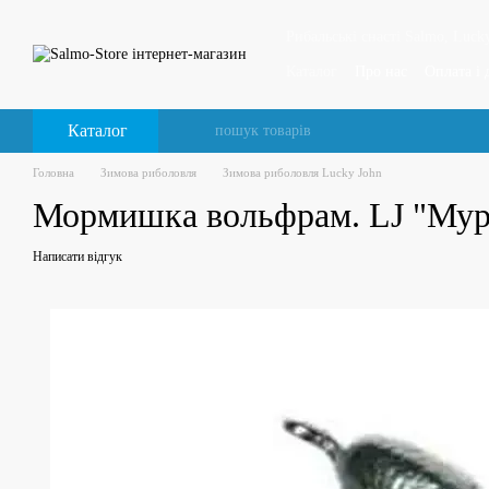
Перейти до основного контенту
Рибальські снасті Salmo, Lucky
Каталог
Про нас
Оплата і 
Відгуки про магазин
Каталог
Головна
Зимова риболовля
Зимова риболовля Lucky John
Мормишка вольфрам. LJ "Мурав
Написати відгук