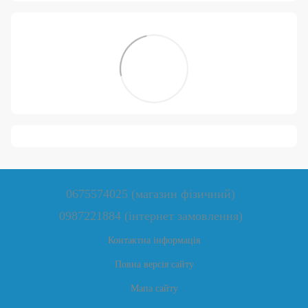
0675574025 (магазин фізичний)
0987221884 (інтернет замовлення)
Контактна інформація
Повна версія сайту
Мапа сайту