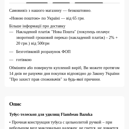
Самовивіз з нашого магазину — безкоштовно.
«Новою поштою» по Україні — від 65 грн.
Більше інформації про доставку
Накладений платіж "Нова Пошта" (покупець оплачує
зворотний грошовий переказ (накладений платіж) - 2% +
20 грн.) від 500грн
Безготівковій розрахунок ФОП
готівкою
Обміняти або повернути куплений виріб, Ви можете протягом
14 днів не рахуючи дня покупки відповідно до Закону України
"Про захист прав споживачів" за будь-якої причини.
Опис
Тубус-телескоп для удилищ Flambeau Bazuka
• Прочная конструкция тубуса с цельнолитой ручкой – при
небольшом весе максимально надежен: не гнется, не ломается