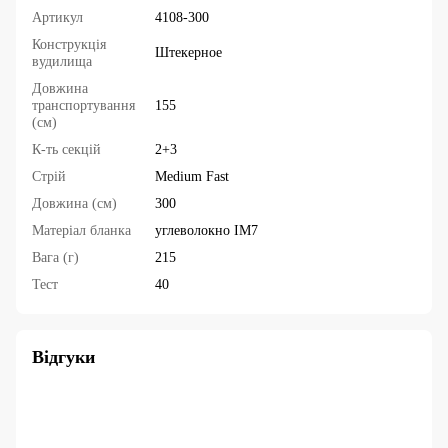
Артикул
4108-300
Конструкція
Штекерное
вудилища
Довжина
транспортування
155
(см)
К-ть секцій
2+3
Стрій
Medium Fast
Довжина (см)
300
Матеріал бланка
углеволокно IM7
Вага (г)
215
Тест
40
Відгуки