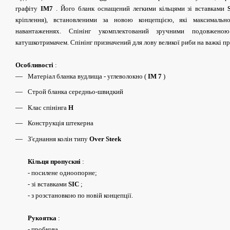
графіту
IM7
. Його бланк оснащений легкими кільцями зі вставками
кріплення), встановленими за новою концепцією, які максималь
навантаженнях. Спінінг укомплектований зручними подовжен
катушкотримачем. Спінінг призначений для лову великої риби на важкі п
Особливості
:
Матеріал бланка вудлища - углеволокно (
IM 7
)
Строй бланка середньо-швидкий
Клас спінінга
H
Конструкція штекерна
З'єднання колін типу
Over Steek
Кільця пропускні
:
- посилене одноопорне;
- зі вставками
SIC
;
- з розстановкою по новій концепції.
Рукоятка
:
- пробкова.