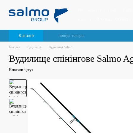
Перейти до основного контенту
Рибальські снасті Salmo, Lucky
Каталог
Про нас
Оплата і 
Відгуки про магазин
Каталог
Головна
Вудилища
Вудилища Salmo
Вудилище спінінгове Salmo Ag
Написати відгук