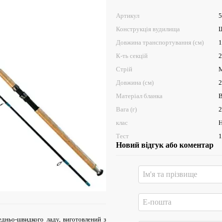
Артикул
5
Конструкція вудилища
Ш
Довжина транспортування (см)
1
К-ть секцій
2
Стрій
Довжина (см)
2
Матеріал бланка
В
Вага (г)
2
клас
H
Тест
1
Новий відгук або коментар
едньо-швидкого ладу, виготовлений з