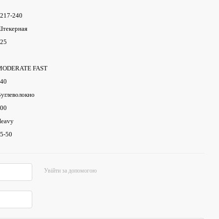
217-240
текерная
25
MODERATE FAST
40
углеволокно
00
eavy
5-50
Увійти за допомогою