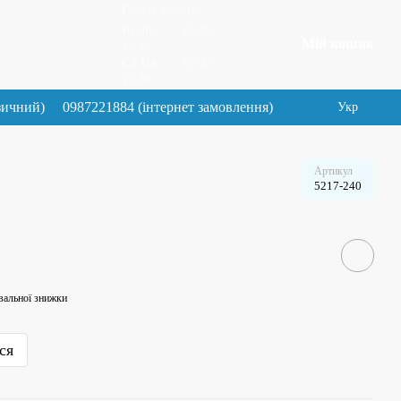
Графік роботи:
Будні:
10:00–
Мій кошик
19.30
Сб Нд:
10:00–
19.30
зичний)
0987221884 (інтернет замовлення)
Укр
Артикул
5217-240
вальної знижки
ся