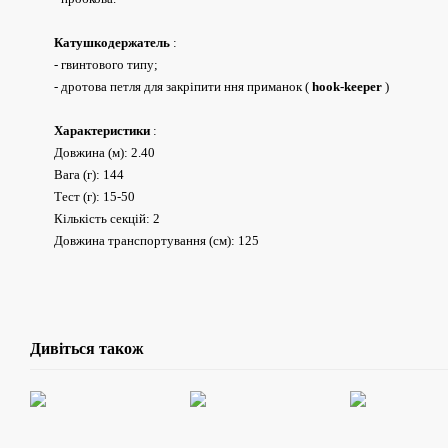
Катушкодержатель
:
- гвинтового типу;
- дротова петля для закріпити ння приманок (
hook-keeper
)
Характеристики
:
Довжина (м): 2.40
Вага (г): 144
Тест (г): 15-50
Кількість секцій: 2
Довжина транспортування (см): 125
Дивіться також