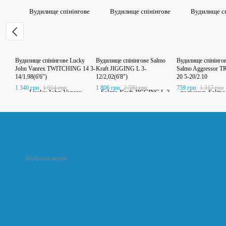
Вудилище спінінгове Lucky
Вудилище спінінгове Salmo
Вудилище спінінгов
John Vanrex TWITCHING 14 3-
Kraft JIGGING L 3-
Salmo Aggressor 
14/1.98(6'6")
12/2,02(6'8")
20 5-20/2.10
1 340 грн
1 914 грн
1 806 грн
2 580 грн
759 грн
1 517 грн
Мобільна версія