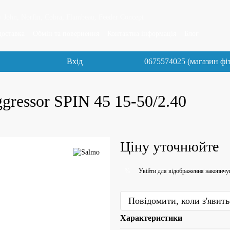
 John, Norfin, Cobra, Flambeau, Feeder Concept
доставка
Обмін та повернення
Контактна інформація
Блог
Вхід
0675574025 (магазин фі
gressor SPIN 45 15-50/2.40
Ціну уточнюйте
Увійти
для відображення накопичу
%
Повідомити, коли з'явить
Характеристики