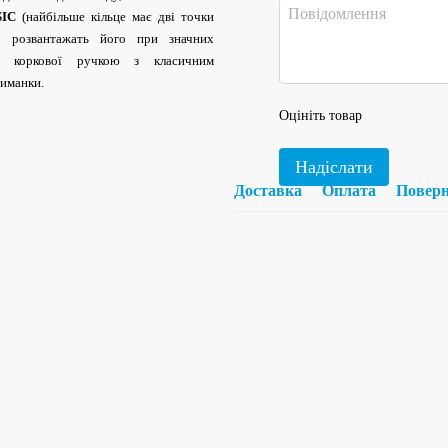
SIC
(найбільше кільце має дві точки
но розвантажать його при значних
ою коркової ручкою з класичним
риманки.
Оцініть товар
Надіслати
Доставка
Оплата
Повер