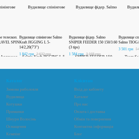
е телескоп.
Вудилище спінінгове Salmo
Вудилище фідер. Salmo
Вудилище сп
TRAVEL SPIN
Kraft JIGGING L 5-
SNIPER FEEDER 150 150/3.60
Salmo TIOGA 
14/2,20(7'3")
(3 tips)
3 501 грн
5 
1 842 грн
2 632 грн
1 584 грн
3 168 грн
Каталог
Клієнтам
Зимова риболовля
Вхід до кабінету
Вудилища
Каталог
Котушки
Про нас
Приманки
Оплата і доставка
Шнури Волосінь
Обмін та повернення
Оснащення
Контактна інформація
Кемпінг
Блог