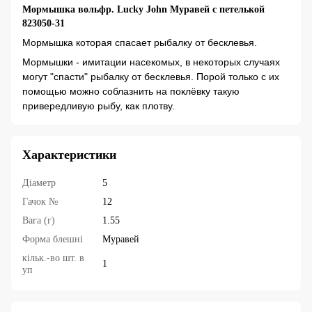
Мормышка вольфр. Lucky John Муравей с петелькой
823050-31
Мормышка которая спасает рыбалку от бесклевья.
Мормышки - имитации насекомых, в некоторых случаях
могут "спасти" рыбалку от бесклевья. Порой только с их
помощью можно соблазнить на поклёвку такую
привередливую рыбу, как плотву.
Характеристики
Діаметр
5
Гачок №
12
Вага (г)
1.55
Форма блешні
Муравей
кільк.-во шт. в
1
уп