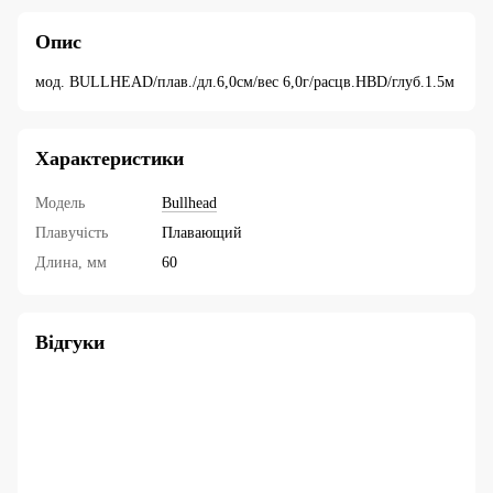
Опис
мод. BULLHEAD/плав./дл.6,0см/вес 6,0г/расцв.HBD/глуб.1.5м
Характеристики
Модель
Bullhead
Плавучість
Плавающий
Длина, мм
60
Відгуки