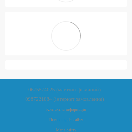
0675574025 (магазин фізичний)
0987221884 (інтернет замовлення)
Контактна інформація
Повна версія сайту
Мапа сайту